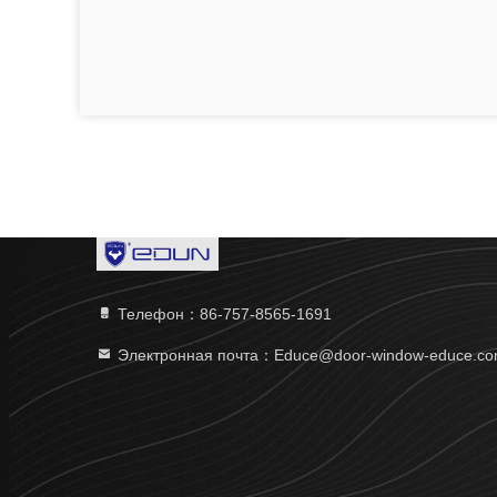
Телефон：86-757-8565-1691
Электронная почта：Educe@door-window-educe.c