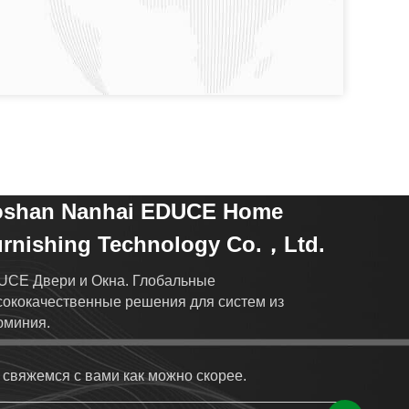
oshan Nanhai EDUCE Home
rnishing Technology Co.，Ltd.
UCE Двери и Окна. Глобальные
ококачественные решения для систем из
юминия.
свяжемся с вами как можно скорее.