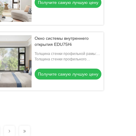
Получите самую лучшую цену
Окно системы внутреннего
открытия EDU75Hi
Толщина стенки профильной рамы:
1.8 мм
Толщина стенки профильного
вентилятора: 1.8 мм
Получите самую лучшую цену