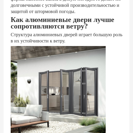
долговечными с устойчивой производительностью и
защитой от штормовой погоды.
О нас
Как алюминиевые двери лучше
сопротивляются ветру?
Структура алюминиевых дверей играет большую роль
Путешествие фабрики
в их устойчивости к ветру.
Проверка качества
Контакт США
Блог
Случайное исследование
Спросите цитату