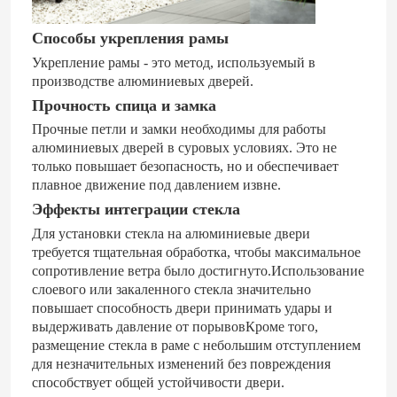
Способы укрепления рамы
алюминиевая дверь
Укрепление рамы - это метод, используемый в
производстве алюминиевых дверей.
алюминиевое окно
Прочность спица и замка
Прочные петли и замки необходимы для работы
алюминиевых дверей в суровых условиях.
Это не
Алюминиевая солнечная комната
только повышает безопасность, но и обеспечивает
плавное движение под давлением извне.
Эффекты интеграции стекла
ненесущая стена
Для установки стекла на алюминиевые двери
требуется тщательная обработка, чтобы максимальное
сопротивление ветра было достигнуто.Использование
слоевого или закаленного стекла значительно
повышает способность двери принимать удары и
выдерживать давление от порывовКроме того,
размещение стекла в раме с небольшим отступлением
для незначительных изменений без повреждения
способствует общей устойчивости двери.