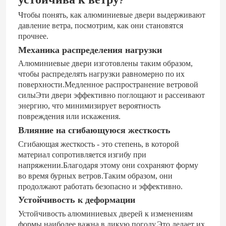
?
Чтобы понять, как алюминиевые двери выдерживают
давление ветра, посмотрим, как они становятся
прочнее.
Механика распределения нагрузки
Алюминиевые двери изготовлены таким образом,
чтобы распределять нагрузки равномерно по их
поверхности.Медленное распространение ветровой
силыЭти двери эффективно поглощают и рассеивают
энергию, что минимизирует вероятность
повреждения или искажения.
Влияние на сгибающуюся жесткость
Сгибающая жесткость - это степень, в которой
материал сопротивляется изгибу при
Дом
напряжении.Благодаря этому они сохраняют форму
во время бурных ветров.Таким образом, они
продолжают работать безопасно и эффективно.
Продукты
Устойчивость к деформации
Устойчивость алюминиевых дверей к изменениям
Видео
формы наиболее важна в дикую погоду.Это делает их