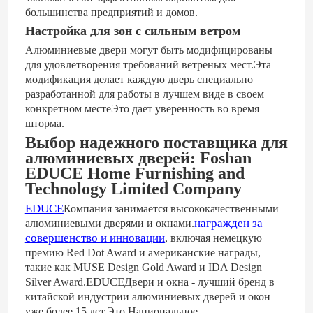
большинства предприятий и домов.
Настройка для зон с сильным ветром
Алюминиевые двери могут быть модифицированы
для удовлетворения требований ветреных мест.Эта
модификация делает каждую дверь специально
разработанной для работы в лучшем виде в своем
конкретном местеЭто дает уверенность во время
шторма.
Выбор надежного поставщика для
алюминиевых дверей: Foshan
EDUCE Home Furnishing and
Technology Limited Company
EDUCE
Компания занимается высококачественными
награжден за
алюминиевыми дверями и окнами.
совершенство и инновации
, включая немецкую
премию Red Dot Award и американские награды,
такие как MUSE Design Gold Award и IDA Design
EDUCE
Silver Award.
Двери и окна - лучший бренд в
китайской индустрии алюминиевых дверей и окон
уже более 15 лет.Это Национальное