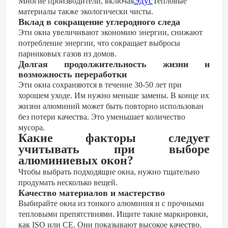
Эдус
Многие производители, включая
Тепловые
материалы также экологически чисты.
Вклад в сокращение углеродного следа
О нас
Эти окна увеличивают экономию энергии, снижают
потребление энергии, что сокращает выбросы
парниковых газов из домов.
Путешествие фабрики
Долгая продолжительность жизни и
возможность переработки
Эти окна сохраняются в течение 30-50 лет при
Проверка качества
хорошем уходе. Им нужно меньше замены. В конце их
жизни алюминий может быть повторно использован
без потери качества. Это уменьшает количество
Контакт США
мусора.
Какие факторы следует
учитывать при выборе
Блог
алюминиевых окон?
Чтобы выбрать подходящие окна, нужно тщательно
продумать несколько вещей.
Случайное исследование
Качество материалов и мастерство
Выбирайте окна из тонкого алюминия и с прочными
тепловыми препятствиями. Ищите такие маркировки,
Спросите цитату
как ISO или CE. Они показывают высокое качество.