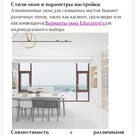
Стили окон и параметры настройки
Алюминиевые окна для сломанных мостов бывают
алюминиевая дверь
различных типов, таких как касмент, скользящие или
Варианты окна Education's
наклоняющиеся.
для
индивидуального выбора.
алюминиевое окно
Алюминиевая солнечная комната
ненесущая стена
Совместимость с различными