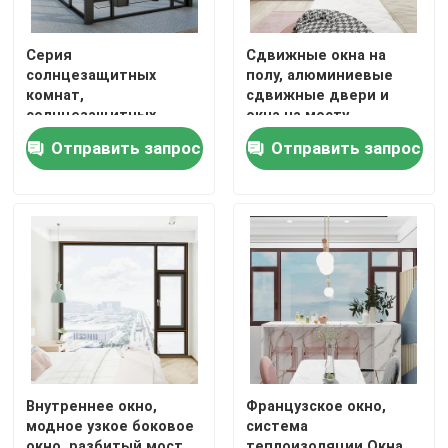
Серия
Сдвижные окна на
солнцезащитных
полу, алюминиевые
комнат,
сдвижные двери и
солнцезащитных
окна на мосту,
комнат, наружных
стеклянные сдвижные
Отправить запрос
Отправить запрос
навесов
окна на синий свет
Внутреннее окно,
Французское окно,
модное узкое боковое
система
окно, разбитый мост
теплоизоляции Окна,