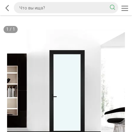
1
/
1