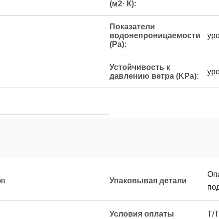
(м2· К):
Показатели
водонепроницаемости
ур
(Pa):
Устойчивость к
ур
давлению ветра (KPa):
Оп
ов
Упаковывая детали
по
Условия оплаты
T/T