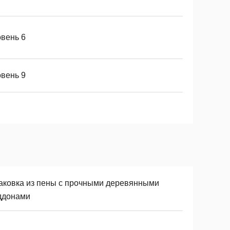
овень 6
овень 9
аковка из пены с прочными деревянными
ддонами