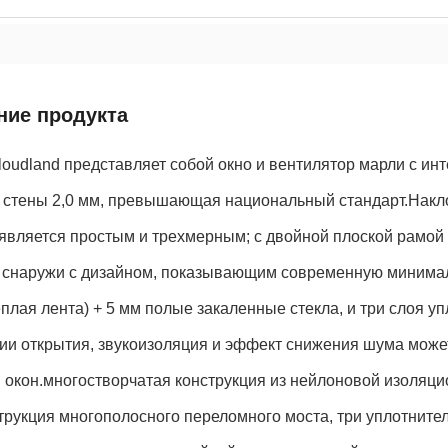
ние продукта
loudland представляет собой окно и вентилятор марли с и
 стены 2,0 мм, превышающая национальный стандарт.Накл
является простым и трехмерным; с двойной плоской рамой 
и снаружи с дизайном, показывающим современную минимал
еплая лента) + 5 мм полые закаленные стекла, и три слоя 
и открытия, звукоизоляция и эффект снижения шума может
 окон.многостворчатая конструкция из нейлоновой изоляц
трукция многополосного переломного моста, три уплотнит