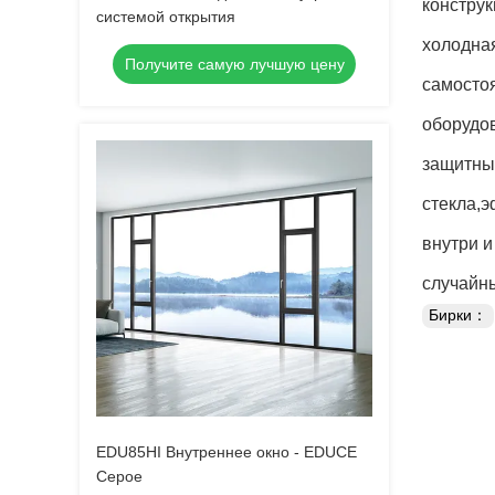
конструк
системой открытия
холодна
Получите самую лучшую цену
самосто
оборудо
защитный
стекла,э
внутри и
случайн
Бирки：
EDU85HI Внутреннее окно - EDUCE
Серое