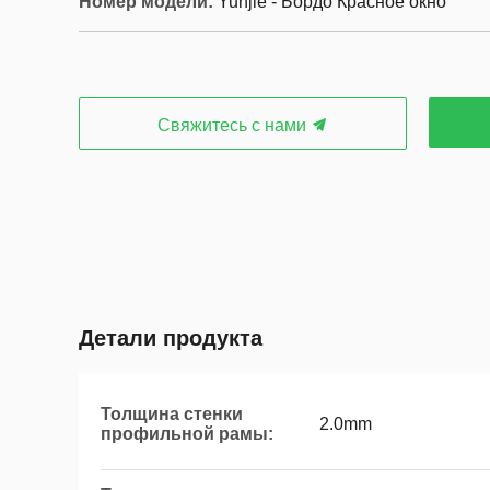
Номер модели:
Yunjie - Бордо Красное окно
Свяжитесь с нами
Детали продукта
Толщина стенки
2.0mm
профильной рамы: