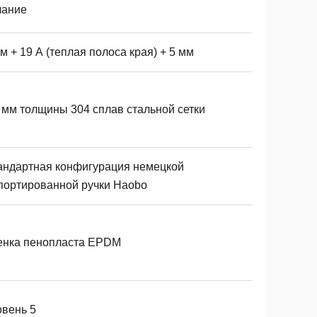
чание
м + 19 А (теплая полоса края) + 5 мм
7 мм толщины 304 сплав стальной сетки
андартная конфигурация немецкой
портированной ручки Haobo
енка пенопласта EPDM
овень 5