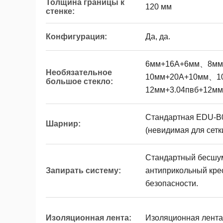
Толщина границы к
120 мм
стенке:
Конфигурация:
Да, да.
6мм+16А+6мм、8м
Необязательное
10мм+20А+10мм、1
большое стекло:
12мм+3.04пвб+12м
Стандартная EDU-B0
Шарнир:
(невидимая для сетк
Стандартный бесшу
Запирать систему:
антиприкольный крес
безопасности.
Изоляционная лента:
Изоляционная лента