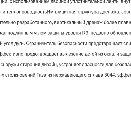
ции, с использованием двойной уплотнительной ленты внут
я и теплопроводностьИмплицитная структура дренажа, со
ятельно разработанного, вертикальный дренаж более плав
ван подлинным углом защиты уровня R3, недавно обновле
 угол дуги. Ограничитель безопасности предотвращает сл
ффективно предотвращает вылезение детей из окна, и защи
 снаружи стирания дизайн, устраняет опасности для безопас
ых столкновений.Газа из нержавеющего сплава 304#, эффе