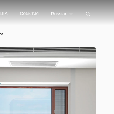
США
События
Russian
ва