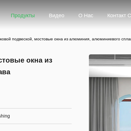
Продукты
Видео
О Нас
Контакт 
оковой подвеской, мостовые окна из алюминия, алюминиевого спла
стовые окна из
ава
hing