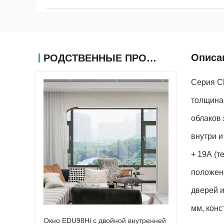
Описа
РОДСТВЕННЫЕ ПРОДУКТЫ
Серия C
толщина
облаков 
внутри 
+ 19А (т
положени
дверей и
мм, конс
Окно EDU98Hi с двойной внутренней