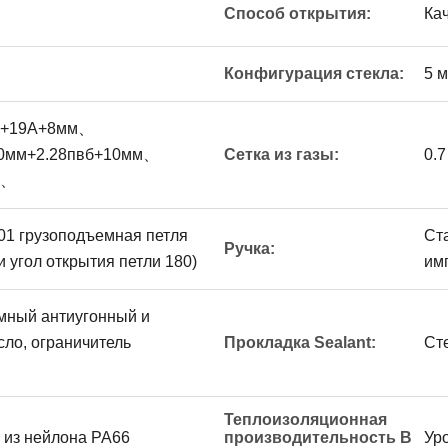
Способ открытия:
Ка
Конфигурация стекла:
5 м
м+19А+8мм、
0мм+2.28пвб+10мм、
Сетка из газы:
0.
м、
1 грузоподъемная петля
Ст
Ручка:
и угол открытия петли 180)
им
мный антиугонный и
ло, ограничитель
Прокладка Sealant:
Ст
Теплоизоляционная
 из нейлона PA66
производительность В
Ур