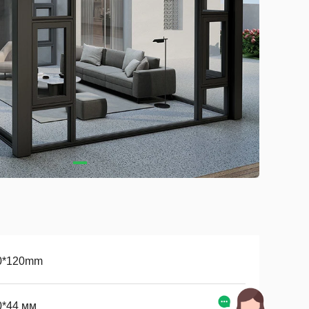
0*120mm
0*44 мм