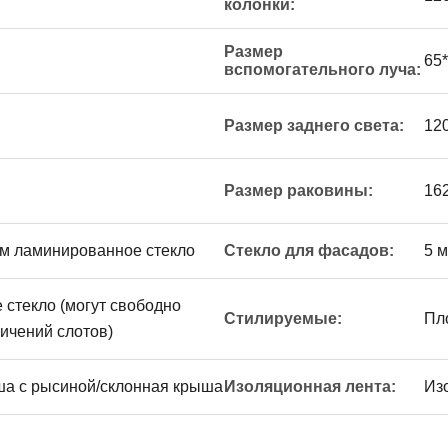
колонки:
Размер
65
вспомогательного луча:
Размер заднего света:
12
Размер раковины:
16
 мм ламинированное стекло
Стекло для фасадов:
5 
 стекло (могут свободно
Стилируемые:
Пл
ничений слотов)
а с рысиной/склонная крыша
Изоляционная лента:
Из