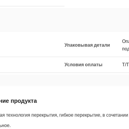
Оп
Упаковывая детали
по
Условия оплаты
T/T
ние продукта
я технология перекрытия, гибкое перекрытие, в сочетании 
ьное.