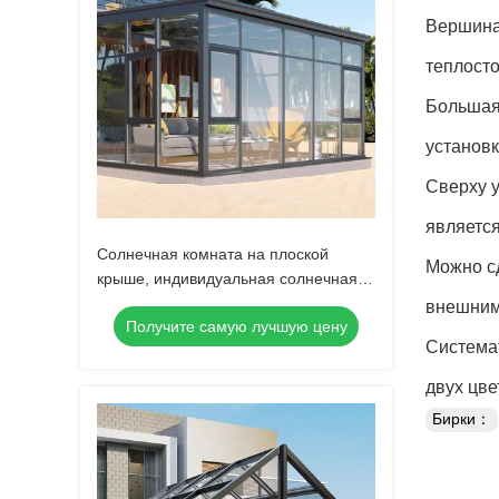
Вершина
теплосто
Большая 
установк
Сверху у
является
Солнечная комната на плоской
Можно сд
крыше, индивидуальная солнечная
комната, солнечная комната из
внешним
Получите самую лучшую цену
алюминиевого сплава
Системат
двух цве
Бирки：