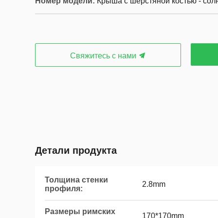
Номер модели:
Крыша с шерстяной костью - сол
Свяжитесь с нами
Детали продукта
Толщина стенки
2.8mm
профиля:
Размеры римских
170*170mm