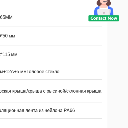
*65MM
0*50 мм
2*115 мм
мм+12А+5 ммГоловое стекло
оская крыша/крыша с рысиной/склонная крыша
оляционная лента из нейлона PA66