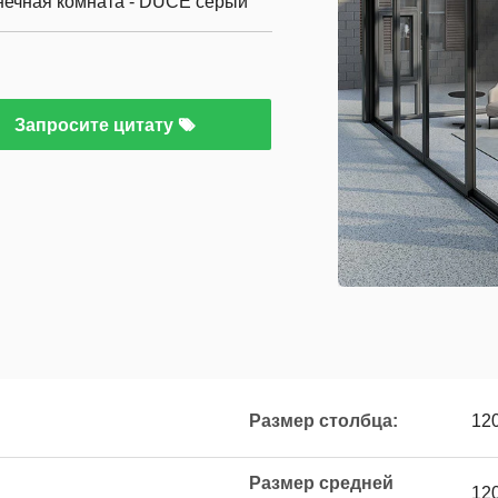
нечная комната - DUCE серый
Запросите цитату
Размер столбца:
12
Размер средней
12