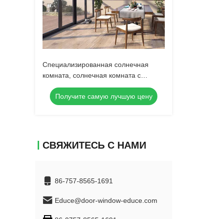
Специализированная солнечная
комната, солнечная комната с
алюминиевой резьбой на мосту,
Получите самую лучшую цену
солнечная комната с наклонной
крышей
СВЯЖИТЕСЬ С НАМИ
86-757-8565-1691
Educe@door-window-educe.com