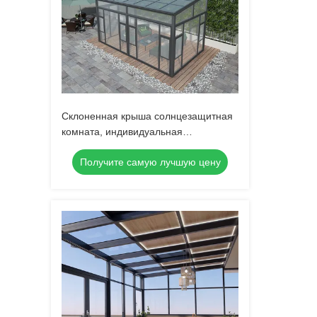
Склоненная крыша солнцезащитная
комната, индивидуальная
солнцезащитная комната, мостовая
Получите самую лучшую цену
резьба Алюминиевая
солнцезащитная комната,
Алюминиевая сплав солнцезащитная
комната